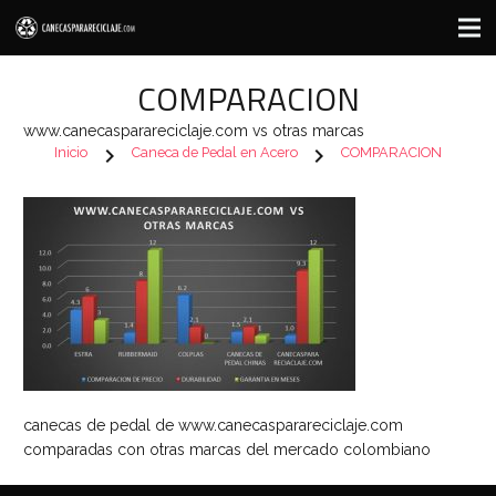
COMPARACION
www.canecasparareciclaje.com vs otras marcas
chevron_right
chevron_right
Inicio
Caneca de Pedal en Acero
COMPARACION
canecas de pedal de www.canecasparareciclaje.com
comparadas con otras marcas del mercado colombiano