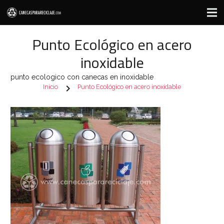
Punto Ecológico en acero
inoxidable
punto ecologico con canecas en inoxidable
chevron_right
Inicio
Punto Ecológico en acero inoxidable