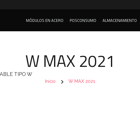
MÓDULOS EN ACERO
POSCONSUMO
ALMACENAMIENTO
W MAX 2021
DABLE TIPO W
chevron_right
Inicio
W MAX 2021