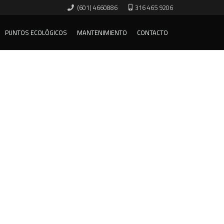
(601) 4660886
316 465 9206
PUNTOS ECOLÓGICOS
MANTENIMIENTO
CONTACTO