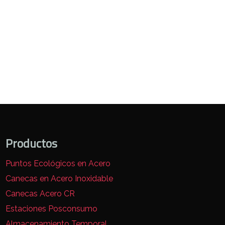
Productos
Puntos Ecológicos en Acero
Canecas en Acero Inoxidable
Canecas Acero CR
Estaciones Posconsumo
Almacenamiento Temporal