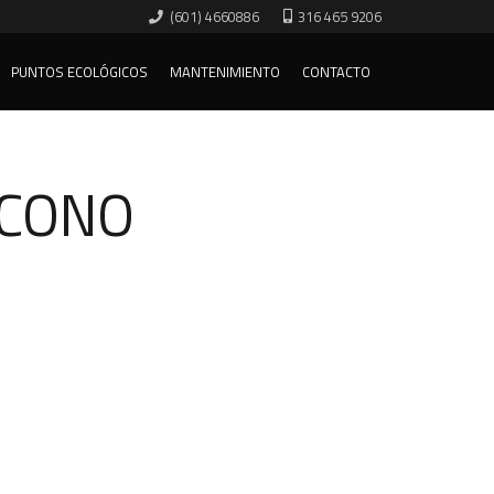
(601) 4660886
316 465 9206
PUNTOS ECOLÓGICOS
MANTENIMIENTO
CONTACTO
 CONO