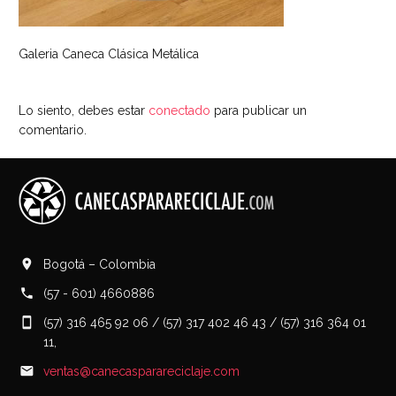
Galeria Caneca Clásica Metálica
Lo siento, debes estar
conectado
para publicar un
comentario.
Bogotá – Colombia
(57 - 601) 4660886
(57) 316 465 92 06 / (57) 317 402 46 43 / (57) 316 364 01
11,
ventas@canecasparareciclaje.com