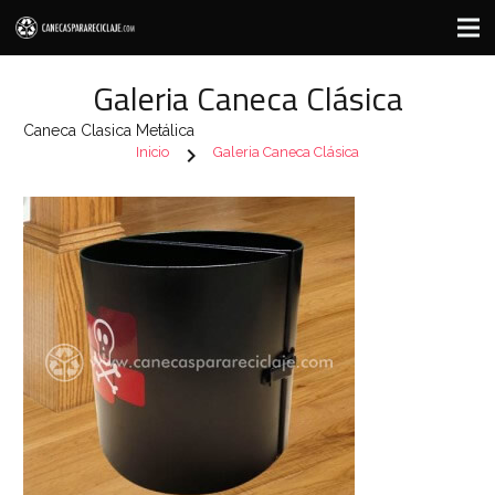
Galeria Caneca Clásica
Caneca Clasica Metálica
chevron_right
Inicio
Galeria Caneca Clásica