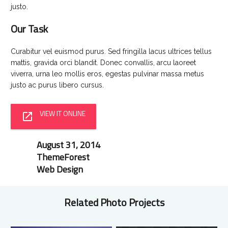
justo.
Our
Task
Curabitur vel euismod purus. Sed fringilla lacus ultrices tellus
mattis, gravida orci blandit. Donec convallis, arcu laoreet
viverra, urna leo mollis eros, egestas pulvinar massa metus
justo ac purus libero cursus.
VIEW IT ONLINE
open_in_new
August 31, 2014
schedule
ThemeForest
group
Web Design
label_outline
Related
Photo Projects