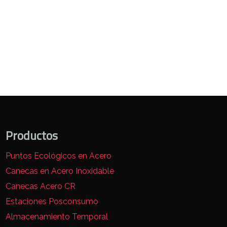
Productos
Puntos Ecológicos en Acero
Canecas en Acero Inoxidable
Canecas Acero CR
Estaciones Posconsumo
Almacenamiento Temporal